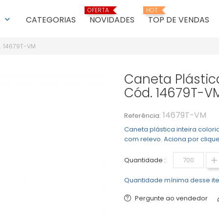
OFERTA
HOT
S
CATEGORIAS
NOVIDADES
TOP DE VENDAS
keyboard_arrow_down
d. 14679T-VM
Caneta Plástic
Cód. 14679T-V
14679T-VM
Referência:
Caneta plástica inteira color
com relevo. Aciona por clique. 
Quantidade :
Quantidade mínima desse ite
Pergunte ao vendedor