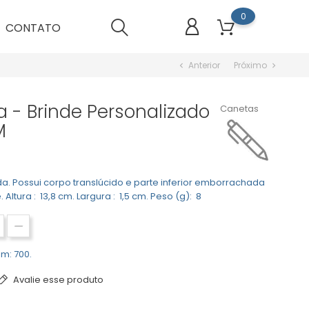
0
CONTATO
Anterior
Próximo
chevron_left
chevron_right
a - Brinde Personalizado
Canetas
M
ida. Possui corpo translúcido e parte inferior emborrachada
Altura : 13,8 cm. Largura : 1,5 cm. Peso (g): 8
m: 700.
Avalie esse produto