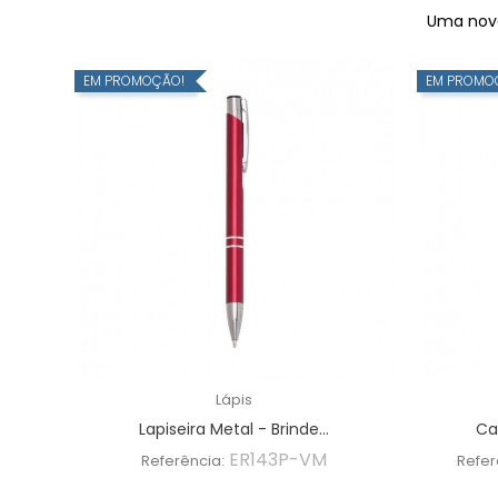
Uma nova 
EM PROMOÇÃO!
EM PROMO
Lápis
Lapiseira Metal - Brinde...
Ca
ER143P-VM
Referência:
Refer