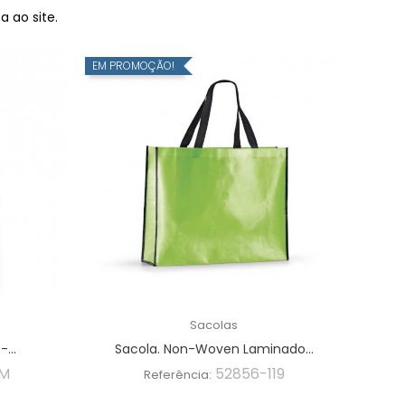
 ao site.
EM PROMOÇÃO!
Sacolas
...
Sacola. Non-Woven Laminado...
VM
52856-119
Referência: