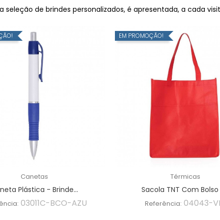
seleção de brindes personalizados, é apresentada, a cada visita
ÇÃO!
EM PROMOÇÃO!
Canetas
Térmicas
neta Plástica - Brinde...
Sacola TNT Com Bolso -
03011C-BCO-AZU
04043-
ência:
Referência: