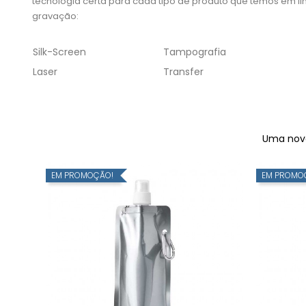
tecnologia certa para cada tipo de produto que temos em lin
gravação:
Silk-Screen
Tampografia
Laser
Transfer
Uma nova 
EM PROMOÇÃO!
EM PROMO