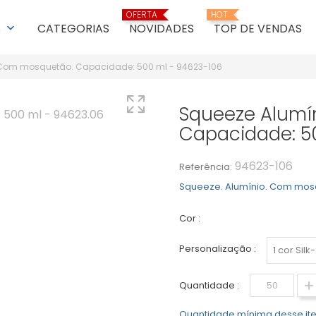
OFERTA
HOT
S
CATEGORIAS
NOVIDADES
TOP DE VENDAS
keyboard_arrow_down
 Com mosquetão. Capacidade: 500 ml - 94623-106
Squeeze Alumí
Capacidade: 5
94623-106
Referência:
Squeeze. Alumínio. Com mosq
Cor :
Branco
Personalização :
Quantidade :
Quantidade mínima desse ite