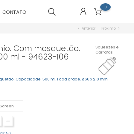
0
CONTATO
Anterior
Próximo
chevron_left
chevron_right
nio. Com mosquetão.
Squeezes e
Garrafas
00 ml - 94623-106
uetão. Capacidade: 500 ml. Food grade. ø66 x 210 mm
m: 50.