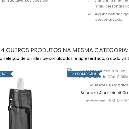
ha. São diversos tipos de
Converse com um 
mais personaliza
Alguns brindes 
personalizada.
4 OUTROS PRODUTOS NA MESMA CATEGORIA:
seleção de brindes personalizados, é apresentada, a cada visita
ÇÃO!
EM PROMOÇÃO!
Squeezes e Garrafas
Squeeze Alumínio 500ml 
9139M-R
Referência: