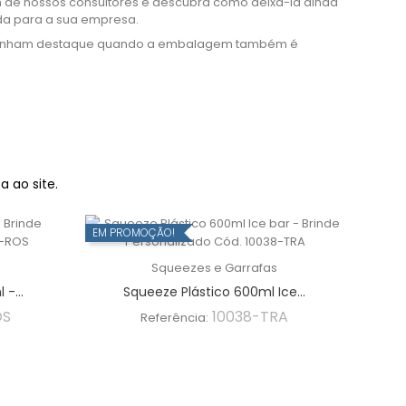
de nossos consultores e descubra como deixá-la ainda
da para a sua empresa.
ganham destaque quando a embalagem também é
 ao site.
EM PROMOÇÃO!
Squeezes e Garrafas
-...
Squeeze Plástico 600ml Ice...
OS
10038-TRA
Referência: