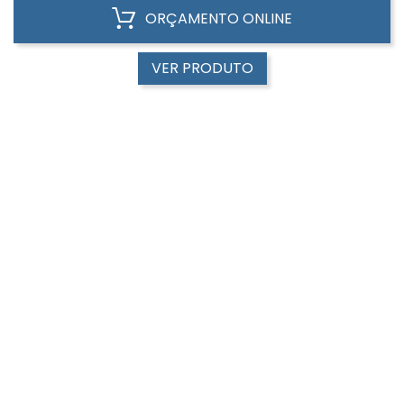
ORÇAMENTO ONLINE
VER PRODUTO
VISUALIZAÇÃO RÁPIDA
EM PROMOÇÃO!
Térmicas
Bolsa Térmica 2,6 Litros -...
01328P-VM
Referência:
ORÇAMENTO ONLINE
VER PRODUTO
VISUALIZAÇÃO RÁPIDA
EM PROMOÇÃO!
Térmicas
Sacola TNT Sem Alça -...