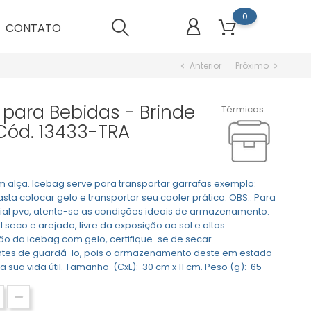
0
CONTATO
Anterior
Próximo
chevron_left
chevron_right
 para Bebidas - Brinde
Térmicas
Cód. 13433-TRA
m alça. Icebag serve para transportar garrafas exemplo:
sta colocar gelo e transportar seu cooler prático. OBS.: Para
erial pvc, atente-se as condições ideais de armazenamento:
seco e arejado, livre da exposição ao sol e altas
ção da icebag com gelo, certifique-se de secar
ntes de guardá-lo, pois o armazenamento deste em estado
ua vida útil. Tamanho (CxL): 30 cm x 11 cm. Peso (g): 65