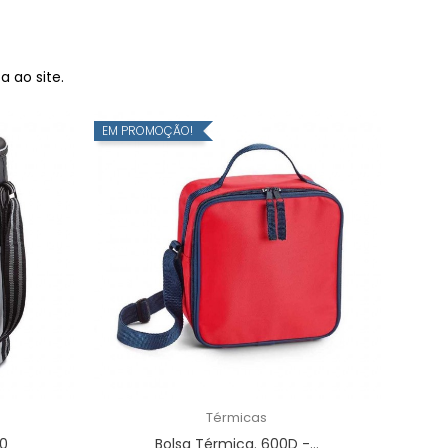
 ao site.
EM PROMOÇÃO!
Térmicas
00
Bolsa Térmica. 600D -...