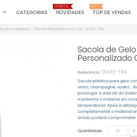
OFERTA
HOT
S
CATEGORIAS
NOVIDADES
TOP DE VENDAS
keyboard_arrow_down
lo para Bebidas - Brinde Personalizado Cód. 13433-TRA
Sacola de Gelo
Personalizado 
13433-TRA
Referência:
Sacola plástica para gelo co
vinho, champagne, vodka... Ba
prolongar a vida útil do mat
mantenha o material em local 
temperaturas. Após a utiliza
completamente o material a
úmido poderá comprometer a s
Quantidade :