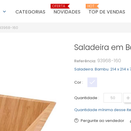
OFERTA
HOT
S
CATEGORIAS
NOVIDADES
TOP DE VENDAS
keyboard_arrow_down
93968-160
Saladeira em 
93968-160
Referência:
Saladeira. Bambu. 214 x 214 x
Cor :
Natural
Quantidade :
Quantidade mínima desse ite
Pergunte ao vendedor