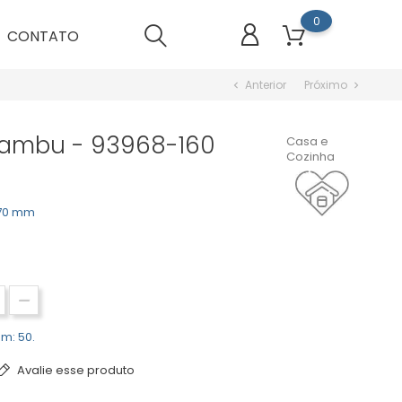
0
CONTATO
Anterior
Próximo
chevron_left
chevron_right
Bambu - 93968-160
Casa e
Cozinha
 70 mm
m: 50.
Avalie esse produto