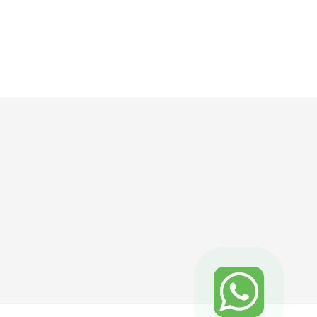
ORÇAMENTO ONLINE




