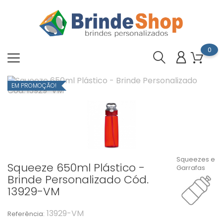
0
EM PROMOÇÃO!
Squeezes e
Squeeze 650ml Plástico -
Garrafas
Brinde Personalizado Cód.
13929-VM
13929-VM
Referência: