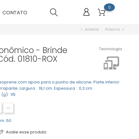
0
CONTATO
Anterior
Próximo
chevron_left
chevron_right
onômico - Brinde
Tecnologia
Cód. 01810-ROX
prene com apoio para o punho de silicone. Parte inferior
rapante. Largura : 19,1 cm. Espessura : 0,3 cm.
(g): 115
m: 50.
Avalie esse produto