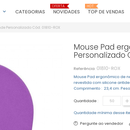
OFERTA
HOT
S
CATEGORIAS
NOVIDADES
TOP DE VENDAS
keyboard_arrow_down
nde Personalizado Cód. 01810-ROX
Mouse Pad erg
Personalizado 
01810-ROX
Referência:
Mouse Pad ergonômico de neo
revestida com silicone antider
Comprimento : 23,4 cm. Peso 
Quantidade :
Quantidade mínima desse ite
Pergunte ao vendedor